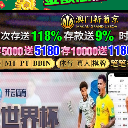
入口召开党委(扩大)会暨深入贯彻中央八项规定精神学习教
央、省委、市委党的建设工作领导小组会议精神和市城投
习教育成果工作，为奋进“两个一百亿”目标，加快企业
风保障。市城投集团副总经理，3118acm云顶官网
acm云顶官网登录入口党委高度重视、认真谋划、精心组
统筹加强组织领导，聚焦主题学习研讨，具体深入查摆问
职尽责、担当实干、奋发有为的精气神，学习教育取得明
定性意义、坚决做到“两个维护”的政治忠诚更加坚定、政
定精神，推进作风建设常态化长效化。以习近平总书记关