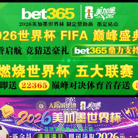
顶集团3118登录入口
新闻中心
业务板块
企