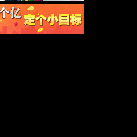
理念贯穿作风建设全过程各方面。要压实管党
久为功，坚持拧紧责任链条，各级“一把手”要
手上、扛在肩上。要强化学习教育成果转化，持
事创业的强大动力，推动广大党员干部用“辛苦
久立”，持续巩固检视整改攻坚成效。对查摆出的问
解决一个问题、完善一套制度、治理一个领域。
议。