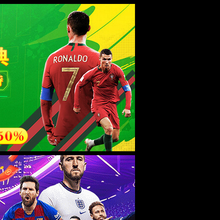
业文化
党群工作
通知公告