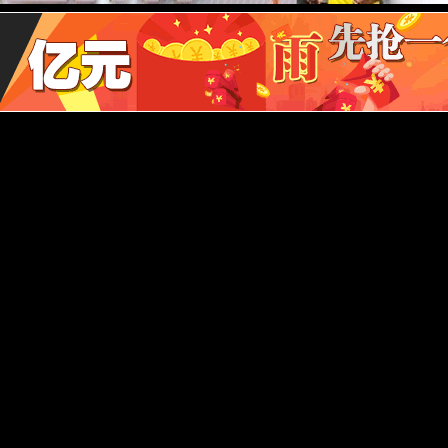
位深化对作风建设的认识，把经常抓、深入抓、持久抓的
。要把严的基调、严的措施、严的氛围长期坚持下去，久
“一岗双责”，切实把管党治党政治责任放在心上、抓在
激发出来的政治热情、奋斗精神，转化为攻坚克难、干
云顶官网登录入口的“发展指数”。要坚持“当下改”与“长
地皮湿”，深挖制度机制漏洞，总结经验做法，真正实现
人，所属二级单位党组织书记、党建分管负责人参加会