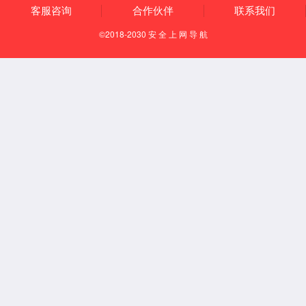
关党支部书记顾建新、百灵社区书记陈陟分别代表3118acm云
顶官网登录入口党委、百灵社区党委，签订了社区共建协议
书。
3118acm云顶官网登录入口开展“弘扬伟大抗疫精神”主题党课活动
为认真贯彻落实习近平总书记在全国抗击新冠肺炎疫情表彰大
会上的重要讲话精神，大力弘扬抗疫精神，充分发挥先进典型
力量，进一步提升党组织的创新力、凝聚力和战斗力，不断丰
富党员教育活动载体。10月30日，市城投集团公司副总经理兼
2020-10-30
3118acm云顶官网登录入口党委书记、董事长盛华同志以《弘
扬伟大抗疫精神，戮力同心昂扬奋进》为题，为3118acm云顶
官网登录入口领导班子成员、中层干部，及所属飞虹公司、誉
城千里公司、民用院领导班子成员、中层干部上了一堂生动的