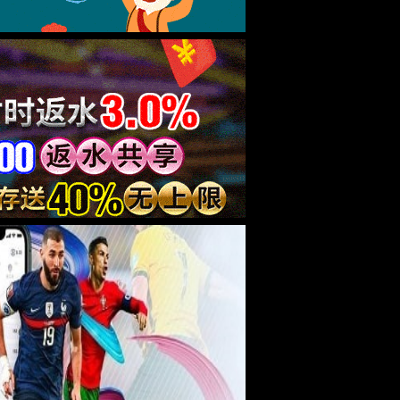
2024年度市政工程最高水平评价