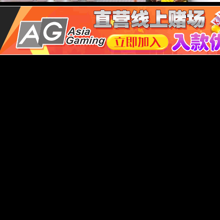
2022-2023年度国家优质工程奖
1
2
3
4
5
6
7
8
9