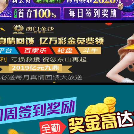
企业简介
核
施工
监理
设