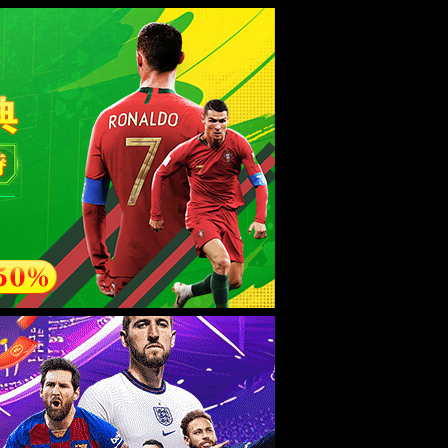
业文化
党群工作
通知公告