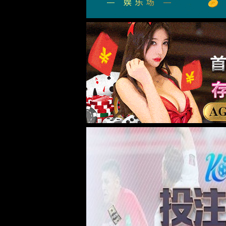
2025年度全球水奖-最佳回用水项目