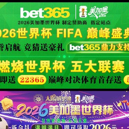
顶集团3118登录入口
新闻中心
业务板块
企